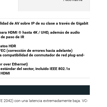
* Precio más iva
lidad de AV sobre IP de su clase a través de Gigabit
 para HDMI
®
hasta 4K / UHD, además de audio
 de paso de IR
matos HDR
 FEC (corrección de errores hacia adelante)
 la compatibilidad de conmutador de red plug-and-
r over Ethernet)
estándar del sector, incluido IEEE 802.1x
a HDMI
TE 2042) con una latencia extremadamente baja. VC-