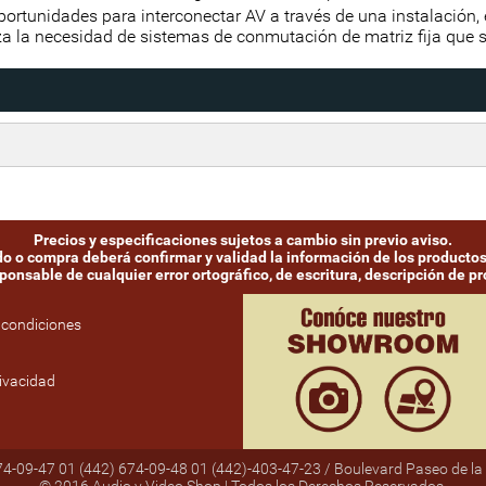
portunidades para interconectar AV a través de una instalación,
za la necesidad de sistemas de conmutación de matriz fija que so
Precios y especificaciones sujetos a cambio sin previo aviso.
ido o compra deberá confirmar y validad la información de los productos
onsable de cualquier error ortográfico, de escritura, descripción de pro
 condiciones
rivacidad
674-09-47 01 (442) 674-09-48 01 (442)-403-47-23 / Boulevard Paseo de la 