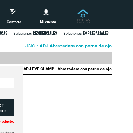
Contacto
Mi cuenta
rcas
residenciales
empresariales
Soluciones
Soluciones
INICIO /
ADJ Abrazadera con perno de ojo
ADJ EYE CLAMP - Abrazadera con perno de ojo
ar
ción
producto,
o más iva