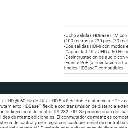
-Ocho salidas HDBaseTTM con t
(100 metros) y 230 pies (70 met
-Dos salidas HDMI con modos e
-Capacidad 4K / UHD a 60 Hz c
-Desincrustación de audio con 
-Fuente PoE (alimentación a tr
finales HDBaseT compatibles
 UHD @ 60 Hz de 4K / UHD 8 × 8 de doble distancia a HDHz con 
rutamiento HDBaseT flexible con transmisión de distancia extend
ión bidireccional de control RS-232 e IR. Se proporcionan dos 
idas de matriz adicionales. El conmutador de matriz es compat
tema de control y se integra con cualquier señal de control basad
ntrol del sistema AV. Diseñado para aplicaciones de distribución