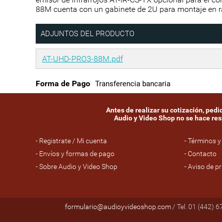
88M cuenta con un gabinete de 2U para montaje en ra
ADJUNTOS DEL PRODUCTO
AT-UHD-PRO3-88M.pdf
Forma de Pago
Transferencia bancaria
Antes de realizar su cotización, ped
Audio y Video Shop no se hace resp
- Registrate / Mi cuenta
- Términos y
- Envíos y formas de pago
- Contacto
- Sobre Audio y Video Shop
- Aviso de p
formulario@audioyvideoshop.com
/ Tel. 01 (442) 