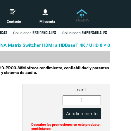
Contacto
Mi cuenta
rcas
residenciales
empresariales
Soluciones
Soluciones
NA Matrix Switcher HDMI a HDBaseT 4K / UHD 8 × 8
-PRO3-88M ofrece rendimiento, confiabilidad y potentes
 y sistema de audio.
cant:
Descubre las promociones en este producto,
contáctanos