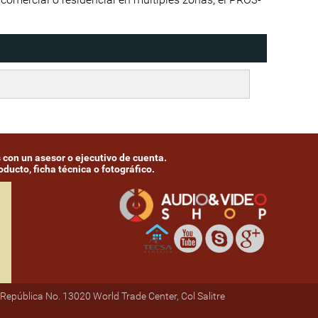
 con un asesor o ejecutivo de cuenta.
ducto, ficha técnica o fotográfico.
República No. 13020 World Trade Center, Col Salitre