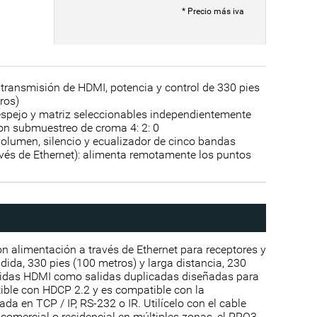
* Precio más iva
ransmisión de HDMI, potencia y control de 330 pies
ros)
spejo y matriz seleccionables independientemente
on submuestreo de croma 4: 2: 0
volumen, silencio y ecualizador de cinco bandas
avés de Ethernet): alimenta remotamente los puntos
alimentación a través de Ethernet para receptores y
ida, 330 pies (100 metros) y larga distancia, 230
salidas HDMI como salidas duplicadas diseñadas para
ible con HDCP 2.2 y es compatible con la
a en TCP / IP, RS-232 o IR. Utilícelo con el cable
 comercial o residencial en múltiples zonas, el PRO3-