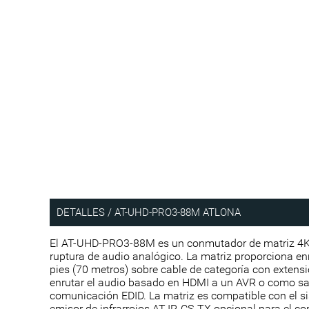
DETALLES / AT-UHD-PRO3-88M ATLONA
El AT-UHD-PRO3-88M es un conmutador de matriz 4K /
ruptura de audio analógico. La matriz proporciona en
pies (70 metros) sobre cable de categoría con extens
enrutar el audio basado en HDMI a un AVR o como sal
comunicación EDID. La matriz es compatible con el sis
emisor de infrarrojos AT-IR-CS-TX opcional para el co