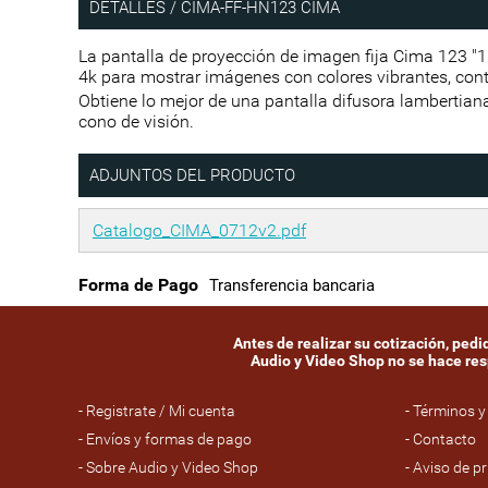
DETALLES / CIMA-FF-HN123 CIMA
La pantalla de proyección de imagen fija Cima 123 "
4k para mostrar imágenes con colores vibrantes, contra
Obtiene lo mejor de una pantalla difusora lambertian
cono de visión.
ADJUNTOS DEL PRODUCTO
Catalogo_CIMA_0712v2.pdf
Forma de Pago
Transferencia bancaria
Antes de realizar su cotización, ped
Audio y Video Shop no se hace resp
- Registrate / Mi cuenta
- Términos y
- Envíos y formas de pago
- Contacto
- Sobre Audio y Video Shop
- Aviso de p