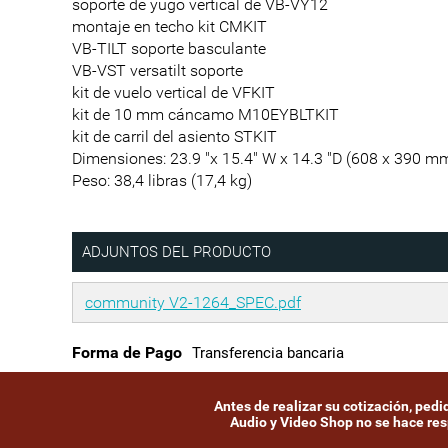
soporte de yugo vertical de VB-VY12
montaje en techo kit CMKIT
VB-TILT soporte basculante
VB-VST versatilt soporte
kit de vuelo vertical de VFKIT
kit de 10 mm cáncamo M10EYBLTKIT
kit de carril del asiento STKIT
Dimensiones: 23.9 "x 15.4" W x 14.3 "D (608 x 390 m
Peso: 38,4 libras (17,4 kg)
ADJUNTOS DEL PRODUCTO
community V2-1264_SPEC.pdf
Forma de Pago
Transferencia bancaria
Antes de realizar su cotización, ped
Audio y Video Shop no se hace resp