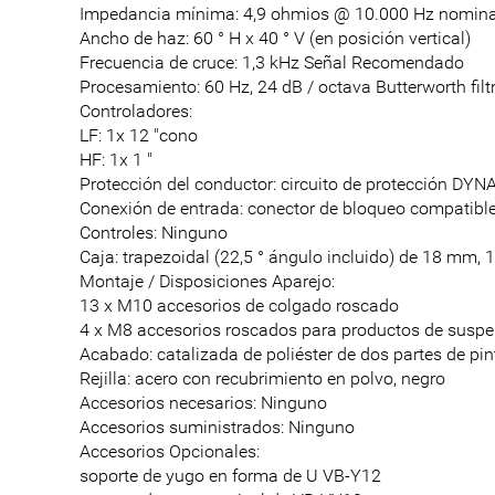
Impedancia mínima: 4,9 ohmios @ 10.000 Hz nomin
Ancho de haz: 60 ° H x 40 ° V (en posición vertical)
Frecuencia de cruce: 1,3 kHz Señal Recomendado
Procesamiento: 60 Hz, 24 dB / octava Butterworth filt
Controladores:
LF: 1x 12 "cono
HF: 1x 1 "
Protección del conductor: circuito de protección DY
Conexión de entrada: conector de bloqueo compatible
Controles: Ninguno
Caja: trapezoidal (22,5 ° ángulo incluido) de 18 mm
Montaje / Disposiciones Aparejo:
13 x M10 accesorios de colgado roscado
4 x M8 accesorios roscados para productos de suspe
Acabado: catalizada de poliéster de dos partes de pin
Rejilla: acero con recubrimiento en polvo, negro
Accesorios necesarios: Ninguno
Accesorios suministrados: Ninguno
Accesorios Opcionales:
soporte de yugo en forma de U VB-Y12