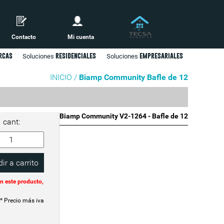
Contacto
Mi cuenta
rcas
residenciales
empresariales
Soluciones
Soluciones
INICIO /
Biamp Community Bafle de 12
Biamp Community V2-1264 - Bafle de 12
cant:
n este producto,
* Precio más iva