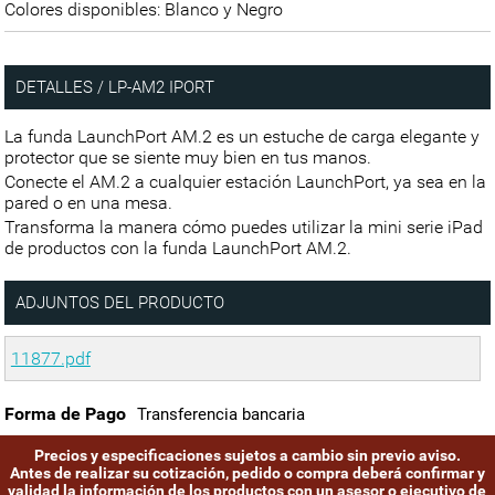
Colores disponibles: Blanco y Negro
DETALLES / LP-AM2 IPORT
La funda LaunchPort AM.2 es un estuche de carga elegante y
protector que se siente muy bien en tus manos.
Conecte el AM.2 a cualquier estación LaunchPort, ya sea en la
pared o en una mesa.
Transforma la manera cómo puedes utilizar la mini serie iPad
de productos con la funda LaunchPort AM.2.
ADJUNTOS DEL PRODUCTO
11877.pdf
Forma de Pago
Transferencia bancaria
Precios y especificaciones sujetos a cambio sin previo aviso.
Antes de realizar su cotización, pedido o compra deberá confirmar y
validad la información de los productos con un asesor o ejecutivo de