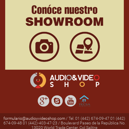
formulario@audioyvideoshop.com
/ Tel. 01 (442) 674-09-47 01 (442)
674-09-48 01 (442)-403-47-23 / Boulevard Paseo de la República No.
13020 World Trade Center, Col Salitre