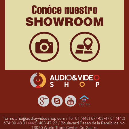
formulario@audioyvideoshop.com
/ Tel. 01 (442) 674-09-47 01 (442)
674-09-48 01 (442)-403-47-23 / Boulevard Paseo de la República No.
13020 World Trade Center, Col Salitre