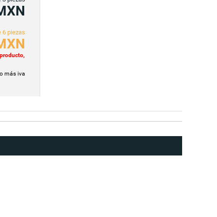
MXN
 6 piezas
MXN
 producto,
io más iva