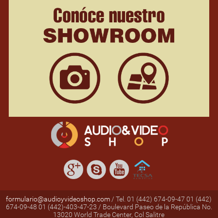
formulario@audioyvideoshop.com
/ Tel. 01 (442) 674-09-47 01 (442)
674-09-48 01 (442)-403-47-23 / Boulevard Paseo de la República No.
13020 World Trade Center, Col Salitre