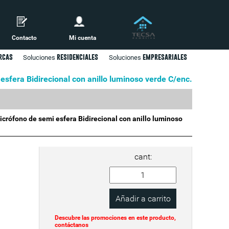
Contacto
Mi cuenta
rcas
residenciales
empresariales
Soluciones
Soluciones
sfera Bidirecional con anillo luminoso verde C/enc.
rófono de semi esfera Bidirecional con anillo luminoso
cant:
Descubre las promociones en este producto,
contáctanos